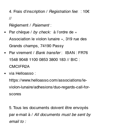
4. Frais d’inscription /
Registration fee
: : 10€
//
Règlement /
Paiement
:
Par chèque /
by check:
à l’ordre de «
Association le violon lunaire », 319 rue des
Grands champs, 74190 Passy
Par virement /
Bank transfer
: IBAN : FR76
1548 9048 1100 0853
3800 183
// BIC :
CMCIFR2A
via Helloasso :
https://www.helloasso.com/associations/le-
violon-lunaire/adhesions/duo-regards-call-for-
scores
5. Tous les documents doivent être envoyés
par e-mail à /
All documents must be sent by
email to :
duoregards2026@gmail.com